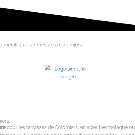
a métallique sur mesure à Colomiers
iers.
ure
pour les terrasses de Colomiers, en acier thermolaqué ou 