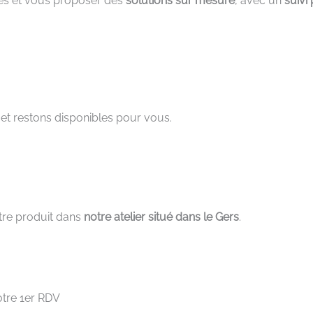
es et vous proposer des
solutions sur mesure
, avec un
suivi
 et restons disponibles pour vous.
otre produit dans
notre atelier situé dans le Gers
.
otre 1er RDV