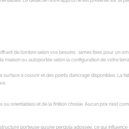
rientables. Le détail de notre approche est présenté sur la p
 offrant de l’ombre selon vos besoins : lames fixes pour un 
à la maison ou autoportée selon la configuration de votre terr
rface à couvrir et des points d’ancrage disponibles. La fabric
us.
s ou orientables) et de la finition choisie. Aucun prix n’est c
ucture porteuse qu’une pergola adossée, ce qui influence é