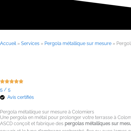
Accueil
»
Services
»
Pergola métallique sur mesure
»
Pergol
5 / 5
Avis certifiés
Pergola métallique sur mesure à Colomiers
Une pergola en métal pour prolonger votre terrasse à Colom
ASCD conçoit et fabrique des
pergolas métalliques sur mes