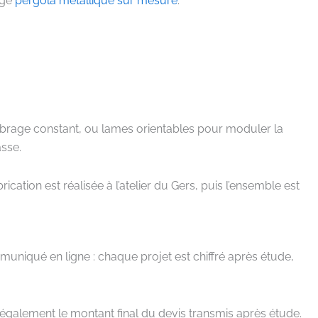
age
pergola métallique sur mesure
.
ombrage constant, ou lames orientables pour moduler la
asse.
ation est réalisée à l’atelier du Gers, puis l’ensemble est
ommuniqué en ligne : chaque projet est chiffré après étude,
galement le montant final du devis transmis après étude.