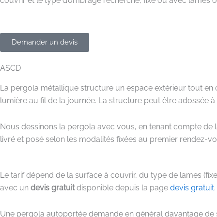
couvrir et le type d’ombrage recherché, fixe ou avec lames o
Demander un devis
ASCD
La pergola métallique structure un espace extérieur tout en
lumière au fil de la journée. La structure peut être adossée 
Nous dessinons la pergola avec vous, en tenant compte de la su
livré et posé selon les modalités fixées au premier rendez-vo
Le tarif dépend de la surface à couvrir, du type de lames (fixe
avec un
devis gratuit
disponible depuis la page
devis gratuit
.
Une pergola autoportée demande en général davantage de str