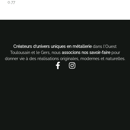
Créateurs d’univers uniques en métallerie
dans l'Ouest
Toulousain et le Gers, nous
associons nos savoir-faire
pour
donner vie à des réalisations originales, modernes et naturelles.
F
I
a
n
c
s
e
t
b
a
o
g
o
r
k
a
-
m