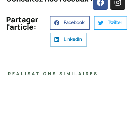
a
n
c
s
Partager
e
t
Facebook
Twitter
l'article:
b
a
o
g
LinkedIn
o
r
k
a
m
REALISATIONS SIMILAIRES