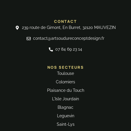
f
CONTACT
239 route de Gimont, En Burret, 32120 MAUVEZIN
contact@artsoudureconceptdesign.fr
07 84 69 23 14
NOS SECTEURS
Toulouse
Colomiers
Plaisance du Touch
L'Isle Jourdain
Blagnac
Leguevin
Saint-Lys