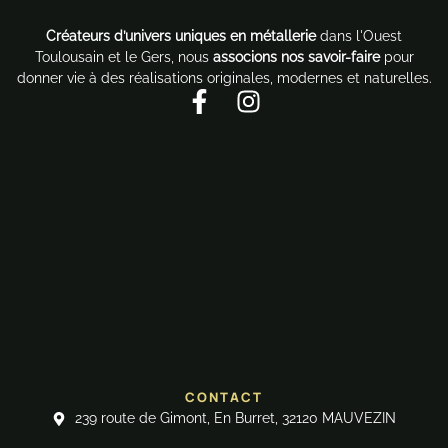
Créateurs d’univers uniques en métallerie
dans l'Ouest
Toulousain et le Gers, nous
associons nos savoir-faire
pour
donner vie à des réalisations originales, modernes et naturelles.
F
I
a
n
c
s
e
t
b
a
o
g
o
r
k
a
-
m
f
CONTACT
239 route de Gimont, En Burret, 32120 MAUVEZIN